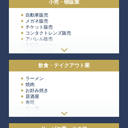
小売・物販業
自動車販売
メガネ販売
チケット販売
コンタクトレンズ販売
アパレル販売
化粧品メーカー
大型釣具販売
バラエティー雑貨販売
飲料メーカー
飲食・テイクアウト業
マヌカハニー輸入
紅茶ギフト販売
ラーメン
など
焼肉
お好み焼き
居酒屋
寿司
担々麺
カフェ
韓国料理
タイ料理