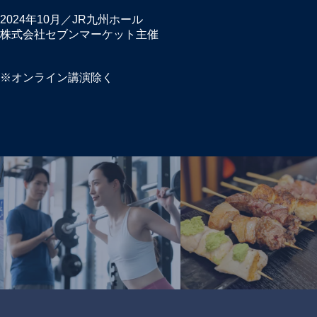
2024年10月／JR九州ホール
株式会社セブンマーケット主催
第9回「解決市場」登壇
160社以上の実績から導く！「FC加盟×多店舗展開戦略」セミ
※オンライン講演除く
ナー登壇
2024年9月／大阪OMMホール
株式会社マイナビ主催
「マイナビ独立 フランチャイズ・独立開業フェア」
マイナビ特別講演 スタートアップセミナー登壇
2024年7月／東京ドーム
株式会社マイナビ主催
「マイナビ独立 フランチャイズ・独立開業フェア」
マイナビ特別講演 スタートアップセミナー登壇