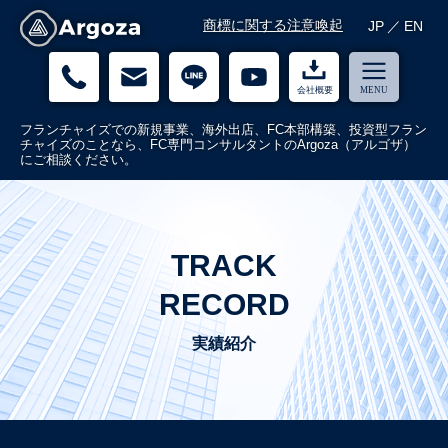
コ
商標に関する注意喚起
JP
／
EN
ン
テ
ン
ツ
へ
フランチャイズでの新規事業、海外出店、FC本部構築、投資型フラン
ス
チャイズのことなら、FC専門コンサルタントのArgoza（アルゴザ）
キ
にご相談ください。
ッ
プ
TRACK
RECORD
実績紹介