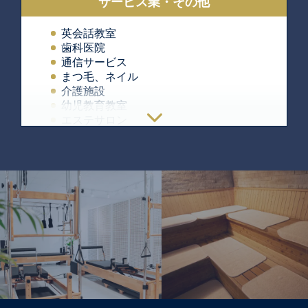
サービス業・その他
唐揚げ
サンドウィッチ
英会話教室
チキン専門店
歯科医院
アメリカンレストラン
通信サービス
焼き鳥
まつ毛、ネイル
ホルモン
介護施設
サムギョプサル
幼児教育教室
とんかつ
エステサロン
餃子
医療クリニック
など
パーソナルジム
フィットネス
ヨガ教室
ヘアーサロン
買取
子供向けフォトスタジオ
独立支援塾
ピラティス
看護施設
不動産コンサルティング
カラオケ
など